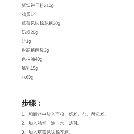
新烟饼干粉210g
鸡蛋1个
草莓风味棉花糖30g
奶粉20g
盐1g
耐高糖酵母3g
色拉油40g
炼乳15g
水60g
步骤：
1、和面盆中放入面粉、奶粉、盐、酵母粉。
2、加入鸡蛋、油、水、炼乳。
3、加入草莓风味棉花糖。