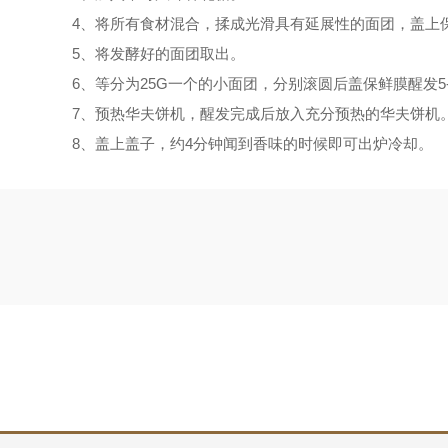
4、将所有食材混合，揉成光滑具有延展性的面团，盖上
5、将发酵好的面团取出。
6、等分为25G一个的小面团，分别滚圆后盖保鲜膜醒发5-
7、预热华夫饼机，醒发完成后放入充分预热的华夫饼机
8、盖上盖子，约4分钟闻到香味的时候即可出炉冷却。